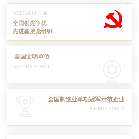
WEIHUA HONOR
全国创先争优
先进基层党组织
全国文明单位
WEIHUA HONOR
全国制造业单项冠军示范企业
WEIHUA HONOR